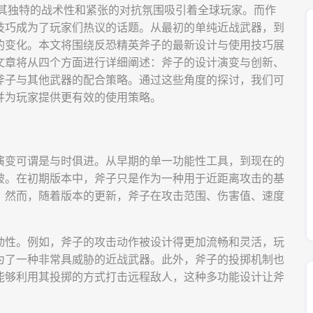
以来都以其独特的战术性和紧张的对抗氛围吸引着全球玩家。而作
技巧成为了玩家们热议的话题。从最初的单纯近战武器，到
的变化。本文将围绕反恐精英斧子的最新设计与使用技巧展
文章将从四个方面进行详细阐述：斧子的设计演变与创新、
斧子与其他武器的配合策略。通过这些角度的探讨，我们可
并为玩家提供更有效的使用策略。
演变可谓是与时俱进。从早期的单一功能性工具，到现在的
破。在初期版本中，斧子只是作为一种用于近距离攻击的基
。然而，随着版本的更新，斧子在攻击范围、伤害值、速度
动性。例如，斧子的攻击动作被设计得更加流畅和灵活，玩
为了一种非常具威胁的近战武器。此外，斧子的投掷机制也
能够利用其投掷的方式打击远程敌人，这种多功能设计让斧