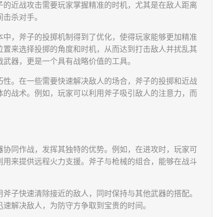
子的近战攻击需要玩家掌握精准的时机，尤其是在敌人距离
间击杀对手。
本中，斧子的投掷机制得到了优化，使得玩家能够更加精准
位置来选择投掷的角度和时机，从而达到打击敌人并扰乱其
战武器，更是一个具有战略价值的工具。
巧性。在一些需要快速解决敌人的场合，斧子的投掷和近战
体的战术。例如，玩家可以利用斧子吸引敌人的注意力，而
。
器协同作战，发挥其独特的优势。例如，在进攻时，玩家可
则用来提供远程火力支援。斧子与枪械的组合，能够在战斗
用斧子快速清除接近的敌人，同时保持与其他武器的搭配。
迅速解决敌人，为防守方争取到宝贵的时间。