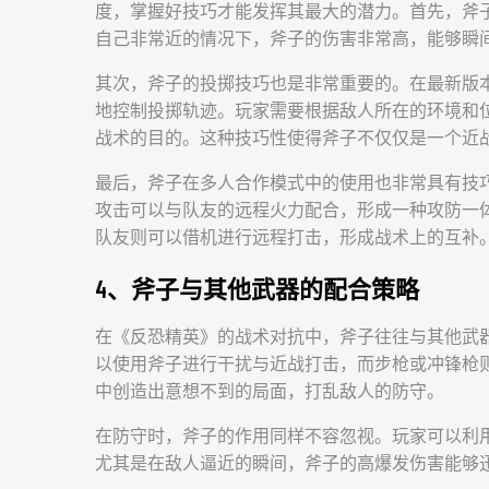
度，掌握好技巧才能发挥其最大的潜力。首先，斧
自己非常近的情况下，斧子的伤害非常高，能够瞬
其次，斧子的投掷技巧也是非常重要的。在最新版
地控制投掷轨迹。玩家需要根据敌人所在的环境和
战术的目的。这种技巧性使得斧子不仅仅是一个近
最后，斧子在多人合作模式中的使用也非常具有技
攻击可以与队友的远程火力配合，形成一种攻防一
队友则可以借机进行远程打击，形成战术上的互补
4、斧子与其他武器的配合策略
在《反恐精英》的战术对抗中，斧子往往与其他武
以使用斧子进行干扰与近战打击，而步枪或冲锋枪
中创造出意想不到的局面，打乱敌人的防守。
在防守时，斧子的作用同样不容忽视。玩家可以利
尤其是在敌人逼近的瞬间，斧子的高爆发伤害能够