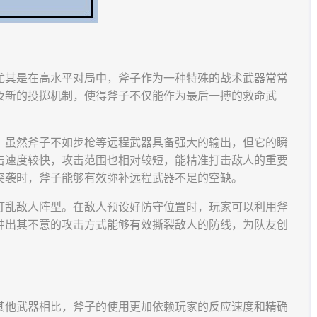
尤其是在高水平对局中，斧子作为一种特殊的战术武器常常
及新的投掷机制，使得斧子不仅能作为最后一搏的救命武
。虽然斧子不如步枪等远程武器具备强大的输出，但它的瞬
击速度较快，攻击范围也相对较短，能精准打击敌人的重要
突袭时，斧子能够有效弥补远程武器不足的空缺。
打乱敌人阵型。在敌人预设好防守位置时，玩家可以利用斧
种出其不意的攻击方式能够有效撕裂敌人的防线，为队友创
其他武器相比，斧子的使用更加依赖玩家的反应速度和精确