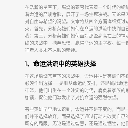
在浩瀚的星空下，燃烧的苍穹代表着一个时代的终
着命运的严峻考验，展开了一场生死决战。无论是
对自由与希望的渴望。文章将从四个方面详细探讨
火。首先，分析英雄们如何在命运的洪流中找到自
我；第三，分析英雄们如何面对那些高高在上的神
终的决战中，抛弃恐惧，赢得命运的主宰权。每一
征着人类永不屈服的精神。
1、命运洪流中的英雄抉择
在这场燃烧苍穹下的决战中，命运往往是英雄们不
必须作出选择——是顺从命运的安排，还是挑战命
牢笼，他们出生在一个注定的时代，肩负着家族的
枷锁，促使他们激发出了对抗命运的强烈欲望。
有些英雄早早地认识到，命运并不是不变的，而是
们并不选择放弃，而是选择了通过行动去改变自己
既有的局限。无论是通过智慧，还是通过牺牲，他