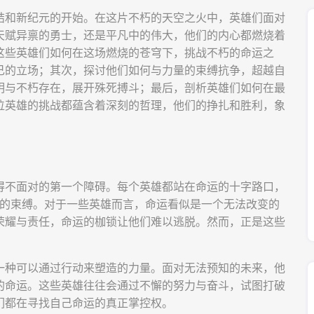
结和新纪元的开始。在这片不朽的天空之火中，英雄们面对
天赋异禀的勇士，还是平凡中的伟大，他们的内心都燃烧着
这些英雄们如何在这场燃烧的苍穹下，挑战不朽的命运之
己的立场；其次，探讨他们如何与力量的束缚抗争，超越自
明与不朽存在，展开殊死搏斗；最后，剖析英雄们如何在最
位英雄的挑战都蕴含着深刻的哲理，他们的挣扎和胜利，象
得不面对的第一个障碍。每个英雄都站在命运的十字路口，
运的束缚。对于一些英雄而言，命运看似是一个无法改变的
荣耀与责任，命运的枷锁让他们难以逃脱。然而，正是这些
一种可以通过行动来塑造的力量。面对无法预知的未来，他
的命运。这些英雄往往会通过不懈的努力与奋斗，试图打破
们都在寻找自己命运的真正掌控权。