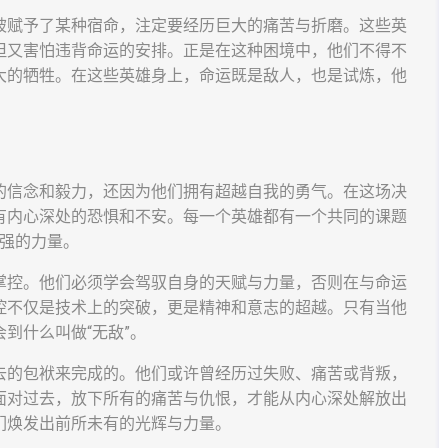
被赋予了某种宿命，注定要经历巨大的痛苦与折磨。这些英
但又害怕违背命运的安排。正是在这种困境中，他们不得不
大的牺牲。在这些英雄身上，命运既是敌人，也是试炼，他
的信念和毅力，还因为他们拥有超越自我的勇气。在这场决
有内心深处的恐惧和不安。每一个英雄都有一个共同的课题
最强的力量。
掌控。他们必须学会驾驭自身的天赋与力量，否则在与命运
控不仅是技术上的突破，更是精神和意志的超越。只有当他
到什么叫做“无敌”。
去的包袱来完成的。他们或许曾经历过失败、痛苦或背叛，
面对过去，放下所有的痛苦与仇恨，才能从内心深处解放出
们焕发出前所未有的光辉与力量。