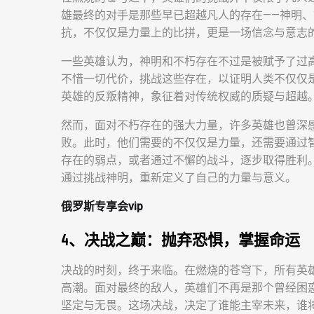
雄最终的对手是那些早已超越凡人的存在——神明
抗，不仅仅是力量上的比拼，更是一场信念与意志
一些英雄认为，神明和不朽存在不过是被赋予了过
不惜一切代价，挑战这些存在，以证明人类不仅仅
英雄的反叛精神，象征着对传统权威的质疑与超越
然而，面对不朽存在的强大力量，许多英雄也曾深
败。此时，他们需要的不仅仅是力量，还需要通过
存在的弱点，或者通过不懈的战斗，逐步取得胜利
通过挑战神明，重新定义了自己的力量与意义。
俄罗斯专享会vip
4、决战之巅：抛弃恐惧，掌握命运
决战的时刻，终于来临。在燃烧的苍穹下，所有英
高潮。面对最终的敌人，英雄们不再是那个曾经困
坚定与无畏。这场决战，决定了谁能主宰未来，谁