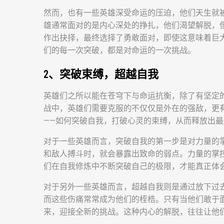
然而，也有一些英雄深受命运的压迫，他们天生就
雄通常面对的是内心深处的挣扎，他们渴望解脱，
作出抉择，最终选择了勇敢面对，即使这意味着巨
们的每一次突破，都是对命运的一次挑战。
2、突破束缚，超越自我
英雄们之所以能在苍穹下与命运抗衡，除了有坚定
战中，英雄们需要克服的不仅仅是外在的强敌，更
——如何突破自我，打破心灵的束缚，从而释放出
对于一些英雄而言，突破自我的第一步是对力量的
和敌人搏斗时，就会暴露出致命的弱点。力量的掌
们在自我修炼中不断突破自己的极限，才能真正体会
对于另外一些英雄而言，超越自我则是通过放下过
而这些伤痛常常成为他们的桎梏。只有当他们敢于
来，迎接全新的挑战。这种内心的解脱，往往让他