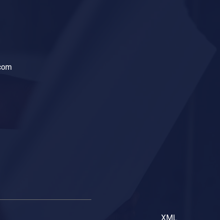
.com
XML