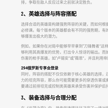
排，争取在敌人反应过来之前就决定胜负。
2、英雄选择与阵容搭配
选择合适的英雄是构建强势阵容的关键，而如何根
必修课。每个版本的英雄都会有不同的强势期，有
够爆发出极大的潜力。
例如，如果你在对局中能够早早拿到“刀锋舞者”这样
够利用其高爆发的优势，打出令人惊讶的输出。而如
伤害的枪手英雄，如“卢锡安”或“薇恩”，并且利用
294俄罗斯专享会登录
同时，阵容的搭配不仅仅依赖于核心英雄的选择，
力的坦克阵容，那么你可能需要更多的穿透伤害或
要通过前排坦克或控制类英雄来承受伤害并保护后
3、装备选择与合理分配