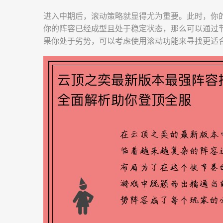
进入中期后，滚动策略就显得尤为重要。此时，你
你的阵容已经成型且处于稳定状态，那么可以通过
果你处于劣势，可以考虑使用滚动功能来寻找更适