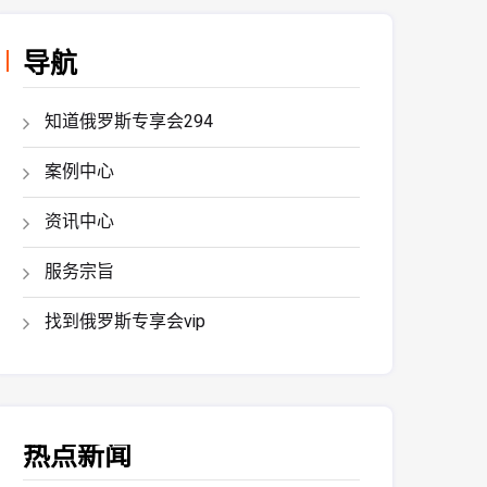
导航
知道俄罗斯专享会294
案例中心
资讯中心
服务宗旨
找到俄罗斯专享会vip
热点新闻