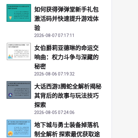
如何获得弹弹堂新手礼包
激活码并快速提升游戏体
验
2026-08-07 07:17:11
女伯爵莉亚德琳的命运交
响曲：权力斗争与深藏的
秘密
2026-08-06 07:19:32
大话西游3腾蛇全解析揭秘
其背后的故事与玩法技巧
探索
2026-08-05 07:24:06
地下城与勇士装备掉落机
制全解析 探索最优获取途