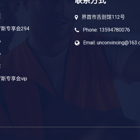
联系方式
页
界首市舌剖馆112号
斯专享会294
Phone: 13594780076
心
Email: unconvincing@163
心
旨
斯专享会vip