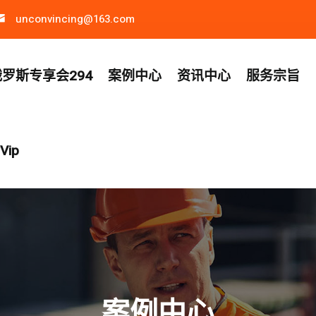
unconvincing@163.com
罗斯专享会294
案例中心
资讯中心
服务宗旨
ip
案例中心