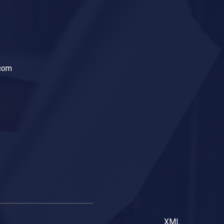
.com
XML