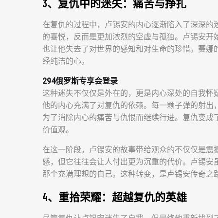
3、复仇中的迷失：痛苦与挣扎
在复仇的过程中，卢锡安的内心逐渐陷入了深深的
的喜悦，反而是更加浓烈的空虚与孤独。卢锡安开
也让他失去了对世界的感知和对生命的珍惜。赛娜
经纯洁的心。
294俄罗斯专享会登录
这种迷失不仅仅是外在的，更是内心深处的自我怀
他的内心充满了对复仇的依赖。每一颗子弹的射出
为了消除内心的痛苦与仇恨而继续行进。复仇变成
价值观。
在这一阶段，卢锡安的故事带给观众的不仅仅是震
感，但它往往会让人付出更为沉重的代价。卢锡安
那个充满理想的自己。这种转变，是卢锡安传奇之
4、重拾荣耀：超越复仇的英雄