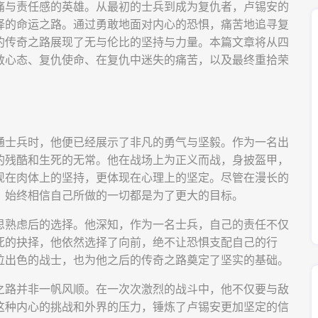
痛与责任感的英雄。从最初的士兵到成为复仇者，卢锡安的
择的命运之路。通过勇敢地面对内心的恐惧，痛苦地追寻复
的传奇之路展现了无与伦比的坚持与力量。本篇文章将从四
敢心态、复仇使命、在复仇中迷失的痛苦，以及最终重拾荣
通士兵时，他便已经展示了非凡的勇气与坚毅。作为一名出
的残酷和生死的无常。他在战场上为正义而战，身披盔甲，
现在肉体上的坚持，更体现在心理上的坚定。尽管在漫长的
，始终相信自己所做的一切都是为了更大的目标。
思熟虑后的选择。他深知，作为一名士兵，自己的责任不仅
死的抉择，他依然选择了向前，绝不让恐惧支配自己的行
位出色的战士，也为他之后的传奇之路奠定了坚实的基础。
之路并非一帆风顺。在一次次激烈的战斗中，他不仅要与敌
这种内心的挑战和外界的压力，锤炼了卢锡安更加坚定的信