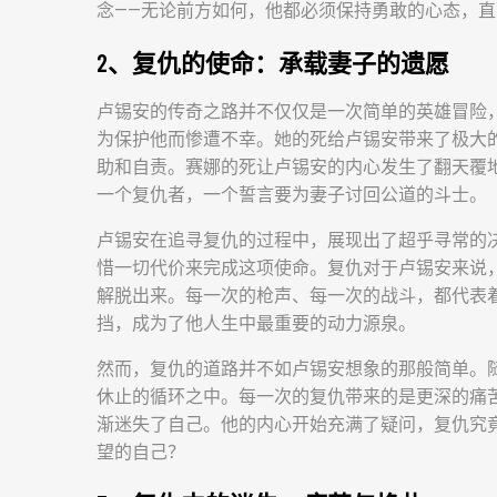
念——无论前方如何，他都必须保持勇敢的心态，
2、复仇的使命：承载妻子的遗愿
卢锡安的传奇之路并不仅仅是一次简单的英雄冒险
为保护他而惨遭不幸。她的死给卢锡安带来了极大
助和自责。赛娜的死让卢锡安的内心发生了翻天覆
一个复仇者，一个誓言要为妻子讨回公道的斗士。
卢锡安在追寻复仇的过程中，展现出了超乎寻常的
惜一切代价来完成这项使命。复仇对于卢锡安来说
解脱出来。每一次的枪声、每一次的战斗，都代表
挡，成为了他人生中最重要的动力源泉。
然而，复仇的道路并不如卢锡安想象的那般简单。
休止的循环之中。每一次的复仇带来的是更深的痛
渐迷失了自己。他的内心开始充满了疑问，复仇究
望的自己？