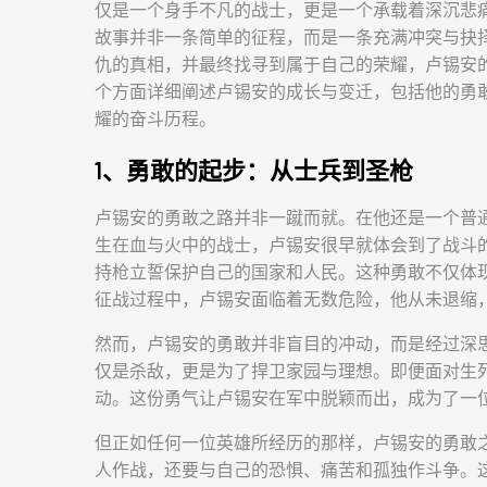
仅是一个身手不凡的战士，更是一个承载着深沉悲
故事并非一条简单的征程，而是一条充满冲突与抉
仇的真相，并最终找寻到属于自己的荣耀，卢锡安
个方面详细阐述卢锡安的成长与变迁，包括他的勇
耀的奋斗历程。
1、勇敢的起步：从士兵到圣枪
卢锡安的勇敢之路并非一蹴而就。在他还是一个普
生在血与火中的战士，卢锡安很早就体会到了战斗
持枪立誓保护自己的国家和人民。这种勇敢不仅体
征战过程中，卢锡安面临着无数危险，他从未退缩
然而，卢锡安的勇敢并非盲目的冲动，而是经过深
仅是杀敌，更是为了捍卫家园与理想。即便面对生
动。这份勇气让卢锡安在军中脱颖而出，成为了一
但正如任何一位英雄所经历的那样，卢锡安的勇敢
人作战，还要与自己的恐惧、痛苦和孤独作斗争。