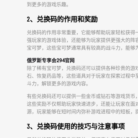
到更多的游戏乐趣。
2、兑换码的作用和奖励
兑换码的作用非常重要，它能够帮助玩家轻松获得
强玩家的游戏体验，还能够为玩家提供更强大的阵
宝可梦，这些宝可梦通常具有较高的战斗力，能够
俄罗斯专享会294官网
除了稀有宝可梦，兑换码还可以提供各种珍贵的游
石、恢复药品等，这些道具对于玩家在探索过程中
斗力，解锁更多的游戏内容。
有些兑换码还可以提供一些金币或钻石等游戏货币
这些奖励不仅帮助玩家快速进步，还能让玩家在面
源，玩家能够在短时间内弥补游戏进程中的短板，
3、兑换码使用的技巧与注意事项