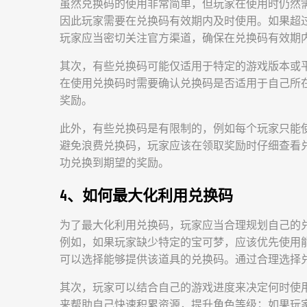
虽然兑换码的使用非常简单，但玩家在使用时仍然
因此玩家需要在兑换码有效期内及时使用。如果超
玩家应当密切关注官方渠道，确保在兑换码有效期
其次，有些兑换码可能仅适用于特定的游戏版本或
在使用兑换码时需要确认兑换码是否适用于自己所
奖励。
此外，有些兑换码是有限制的，例如每个玩家只能
避免浪费兑换码，玩家应该在领取奖励时仔细查看
功兑换到期望的奖励。
4、如何最大化利用兑换码
为了最大化利用兑换码，玩家应当合理规划自己的
例如，如果玩家缺少特定的宝可梦，应该优先使用
可以选择能够提供该道具的兑换码。通过合理选择
其次，玩家可以结合自己的游戏进度来决定何时使
来帮助自己快速积累资源，提升角色等级；如果玩