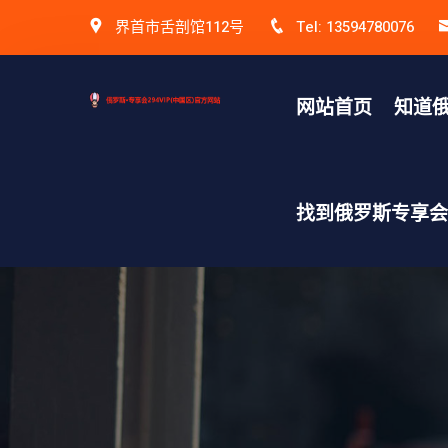
界首市舌剖馆112号
Tel: 13594780076
网站首页
知道俄
找到俄罗斯专享会v