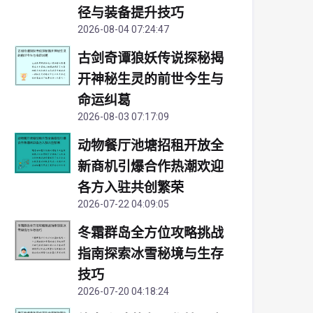
径与装备提升技巧
2026-08-04 07:24:47
古剑奇谭狼妖传说探秘揭
开神秘生灵的前世今生与
命运纠葛
2026-08-03 07:17:09
动物餐厅池塘招租开放全
新商机引爆合作热潮欢迎
各方入驻共创繁荣
2026-07-22 04:09:05
冬霜群岛全方位攻略挑战
指南探索冰雪秘境与生存
技巧
2026-07-20 04:18:24