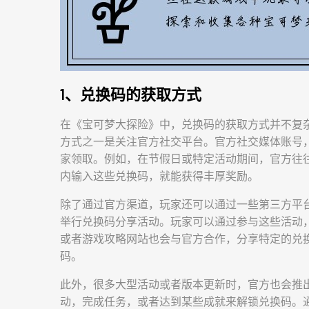
1、兑换码的获取方式
在《宝可梦大探险》中，兑换码的获取方式并不复
方式之一是关注官方社交平台。官方社交媒体账号
家领取。例如，在节假日或特定活动期间，官方往
内输入这些兑换码，就能获得丰厚奖励。
除了通过官方渠道，玩家还可以通过一些第三方平
举行兑换码分享活动。玩家可以通过参与这些活动
或者游戏攻略网站也会与官方合作，分享特定的兑
码。
此外，很多大型活动或者版本更新时，官方也会推
动，完成任务，或者达到某些成就来解锁兑换码。