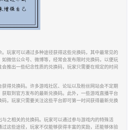
杂。玩家可以通过多种途径获得这些兑换码，其中最常见的
，如微信公众号、微博等，经常会发布限时兑换码，以便玩
往会推出一些纪念性质的兑换码，玩家只需要在规定的时间
台获得兑换码。许多游戏社区、论坛以及粉丝网站会不定期
，获取到官方发布的最新兑换码。此外，一些游戏直播平台
换码，玩家只需要关注这些平台即可第一时间获得最新兑换
出与之相关的兑换码。玩家可以通过参与游戏内的特殊活
通过这些途径，玩家不仅能够获得丰富的奖励，还能够体验