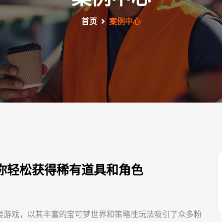
首页
案例中心
你轻松获得稀有道具和角色
类游戏，以其丰富的宝可梦世界和策略性玩法吸引了众多粉