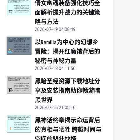
倩女幽魂装备强化技巧全
面解析提升战力的关键策
略与方法
2026-07-19 04:08:49
以Remilia为中心的幻想乡
冒险：揭开红魔馆背后的
秘密与神秘力量
2026-07-18 04:11:50
黑暗圣经资源下载地址分
享及安装指南助你畅游暗
黑世界
2026-07-16 21:05:10
黑神话终章揭示命运背后
的真相与牺牲 跨越时间与
空间的悲壮抉择