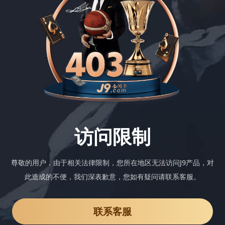
访问限制
尊敬的用户，由于相关法律限制，您所在地区无法访问J9产品，对
此造成的不便，我们深表歉意，您如有疑问请联系客服。
联系客服