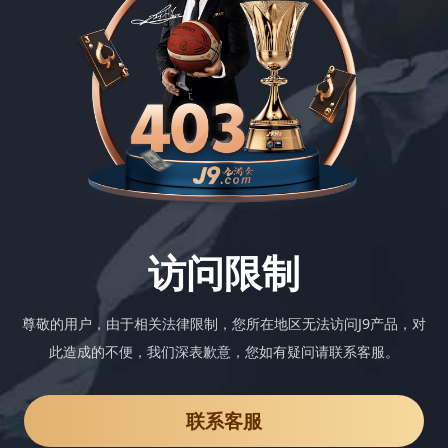
访问限制
尊敬的用户，由于相关法律限制，您所在地区无法访问J9产品，对
此造成的不便，我们深表歉意，您如有疑问请联系客服。
联系客服