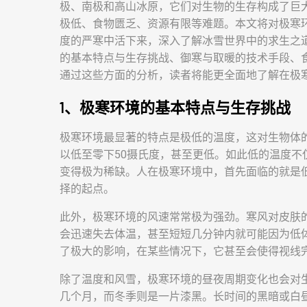
极、南极和高山冰原，它们对生物的生存构成了巨
极低、食物匮乏、资源有限等难题。本文将对极寒
度的严寒中活下来，深入了解冰雪世界中的求生之
的基本特点与生存挑战、御寒与取暖的技术手段、
通过这些方面的分析，读者将能更全面地了解在极
1、极寒环境的基本特点与生存挑战
极寒环境最显著的特点是极低的温度，这对生物体
以低至零下50摄氏度，甚至更低。如此低的温度
变得极为稀缺。人在极寒环境中，首先面临的就是
择的起点。
此外，极寒环境的风速常常极为强劲。寒风对皮肤
会迅速失去体温，甚至短短几分钟内就可能因为低
了极大的影响，在某些情况下，它甚至会使得视线
除了温度和风雪，极寒环境的昼夜周期变化也会对
几个月，而冬季则是一片漆黑。长时间的黑暗或白