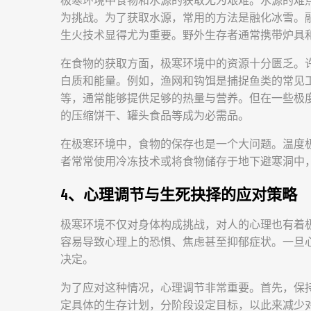
极寒环境中食物和水源的获取尤为艰难。水源的难
为挑战。为了获取水源，常用的方法是融化冰雪。
生火技术显得尤为重要。野外生存者通常携带炉具
在食物的获取方面，极寒环境中的资源十分匮乏。
白质和能量。例如，渔网和钩饵是捕捉鱼类的常见
等，通常能够提供足够的热量与营养。但在一些极
的压缩饼干、罐头食品等成为必需品。
在极寒环境中，食物的保存也是一个大问题。温度
者常常使用冷冻技术或将食物储存于地下避寒洞中
4、心理调节与生死抉择的应对策略
极寒环境不仅对身体构成挑战，对人的心理也有着
容易导致心理上的恐惧、焦虑甚至抑郁症状。一旦
决定。
为了应对这种情况，心理调节非常重要。首先，保
定具体的生存计划，分阶段设定目标，以此来减少