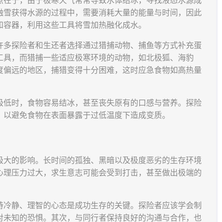
点在于，由于极寒天气常常导致水体结冰，寻找液态水源成
融雪获得水源的过程中，需要消耗大量的能量与时间，因此
和容器，利用这些工具将雪加热融化成水。
许多探险者和生还者选择通过猎捕动物、捕鱼等方式补充蛋
工具，而猎捕一些适应极寒环境的动物，如北极狐、海豹
度偏远的地区，捕猎变得十分困难，这时应急食物如高热量
极低时，食物容易结冰，甚至丧失原有的口感与营养。探险
，以避免食物在表面暴露于过低温度下造成变质。
极大的影响。长时间的孤独、黑暗以及极度恶劣的生存环境
心理压力过大，求生意志可能会受到打击，甚至做出极端的
持冷静、理智的心态是成功生存的关键。探险者应该学会制
对未知的恐惧。其次，与同行者保持良好的沟通与合作，也