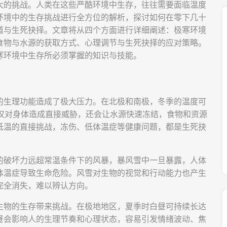
大的挑战。人类在这些严酷环境中生存，往往需要面临温度
环境中的生存挑战进行全方位的解析，探讨如何在零下几十
道与生死抉择。文章将从四个方面进行详细阐述：极寒环境
食物与水源的获取方式、心理调节与生死抉择的应对策略。
寒环境中生存所必须掌握的知识与技能。
的生理功能造成了极大压力。在北极和南极，冬季的温度可
不仅对身体造成直接威胁，还会让水源快速冻结，食物和资源
低温的直接挑战，冻伤、低体温症等健康问题，都是生死抉
的破坏力远超常温条件下的风暴，暴风雪中一旦暴露，人体
体温症导致生命危险。风雪对生物的视觉和行动能力也产生
完全消失，难以辨认方向。
生物的生存带来挑战。在极地地区，夏季时白昼可持续长达
昼会影响人的生理节奏和心理状态，容易引发情绪波动、焦