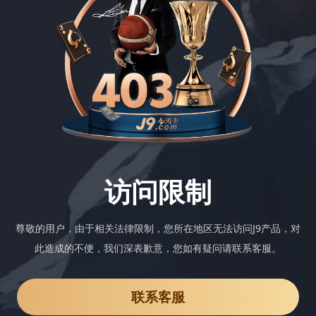
访问限制
尊敬的用户，由于相关法律限制，您所在地区无法访问J9产品，对
此造成的不便，我们深表歉意，您如有疑问请联系客服。
联系客服