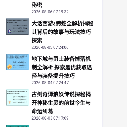
秘密
2026-08-06 07:19:32
大话西游3腾蛇全解析揭秘
其背后的故事与玩法技巧
探索
2026-08-05 07:24:06
地下城与勇士装备掉落机
制全解析 探索最优获取途
径与装备提升技巧
2026-08-04 07:24:47
古剑奇谭狼妖传说探秘揭
开神秘生灵的前世今生与
命运纠葛
2026-08-03 07:17:09