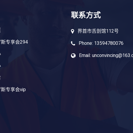
联系方式
页
界首市舌剖馆112号
斯专享会294
Phone: 13594780076
心
Email: unconvincing@163
心
旨
斯专享会vip