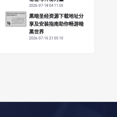
2026-07-18 04:11:50
黑暗圣经资源下载地址分
享及安装指南助你畅游暗
黑世界
2026-07-16 21:05:10