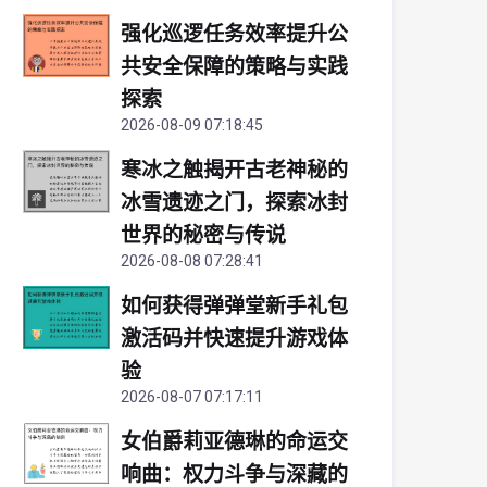
强化巡逻任务效率提升公
共安全保障的策略与实践
探索
2026-08-09 07:18:45
寒冰之触揭开古老神秘的
冰雪遗迹之门，探索冰封
世界的秘密与传说
2026-08-08 07:28:41
如何获得弹弹堂新手礼包
激活码并快速提升游戏体
验
2026-08-07 07:17:11
女伯爵莉亚德琳的命运交
响曲：权力斗争与深藏的