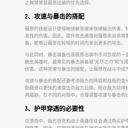
之舞常常是薇恩出装的优先选择。
2、攻速与暴击的搭配
薇恩的技能设计使得她依赖攻速来快速输出伤害，特别
发性的伤害。因此，提升攻击速度对薇恩来说非常重
备，能够让薇恩在较短的时间内发出更多的攻击。
与此同时，暴击装备也是薇恩出装中不可忽视的一
脆皮英雄时。最常见的暴击装备是“无尽之刃”和“
伤害。这种攻速与暴击的搭配，让薇恩在战斗中成
攻速与暴击的搭配还要考虑敌方的阵容和战局的变
助薇恩以更快的速度击杀敌方后排。而在敌方前排
具威胁。在不同的对局中，合理调整攻速与暴击的
3、护甲穿透的必要性
在游戏中，敌方坦克和战士英雄往往会通过购买护