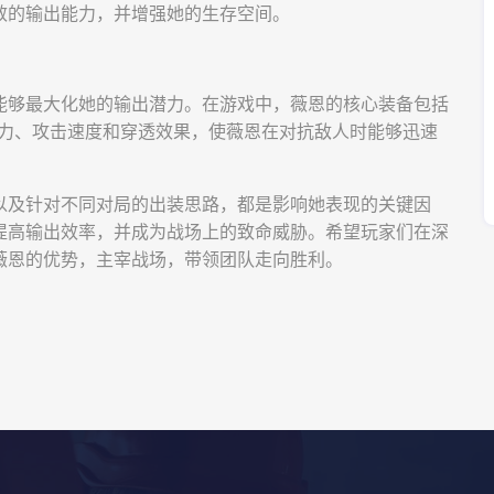
效的输出能力，并增强她的生存空间。
能够最大化她的输出潜力。在游戏中，薇恩的核心装备包括
攻击力、攻击速度和穿透效果，使薇恩在对抗敌人时能够迅速
以及针对不同对局的出装思路，都是影响她表现的关键因
提高输出效率，并成为战场上的致命威胁。希望玩家们在深
薇恩的优势，主宰战场，带领团队走向胜利。