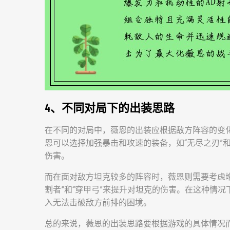
4、不同对局下的出装思路
在不同的对局中，薇恩的出装应根据敌方阵容的变
恩可以选择加强暴击和攻速的装备，如“无尽之刃”
伤害。
而在面对敌方坦克较多的阵容时，薇恩则需要考虑
割者”和“穿甲弓”来提升对坦克的伤害。在这种情
入无法击破敌方前排的困境。
总的来说，薇恩的出装思路要根据游戏的具体情况