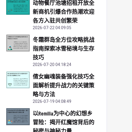
动物餐厅池塘招租开放全
新商机引爆合作热潮欢迎
各方入驻共创繁荣
2026-07-22 04:09:05
冬霜群岛全方位攻略挑战
指南探索冰雪秘境与生存
技巧
2026-07-20 04:18:24
倩女幽魂装备强化技巧全
面解析提升战力的关键策
略与方法
2026-07-19 04:08:49
以Remilia为中心的幻想乡
冒险：揭开红魔馆背后的
秘密与神秘力量